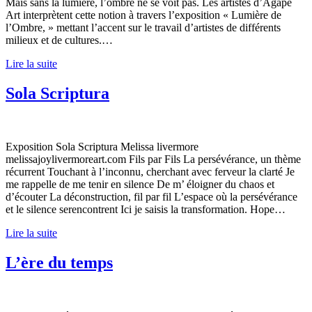
Mais sans la lumière, l’ombre ne se voit pas. Les artistes d’Agape
Art interprètent cette notion à travers l’exposition « Lumière de
l’Ombre, » mettant l’accent sur le travail d’artistes de différents
milieux et de cultures.…
Lire la suite
Sola Scriptura
Exposition Sola Scriptura Melissa ​livermore
melissajoylivermoreart.com Fils​ ​par​ ​Fils La ​persévérance, ​un ​thème ​
récurrent Touchant ​à ​l’inconnu, ​cherchant ​avec ​ferveur ​la ​clarté Je ​
me ​rappelle ​de ​me ​tenir ​en ​silence De ​m’ ​éloigner ​du ​chaos ​et ​
d’écouter La ​déconstruction, ​fil ​par ​fil L’espace ​où ​la ​persévérance ​
et ​le ​silence ​serencontrent Ici ​je ​saisis ​la ​transformation. Hope…
Lire la suite
L’ère du temps