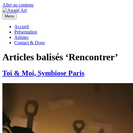
Aller au contenu
Menu
Accueil
Présentation
Artistes
Contact & Dons
Articles balisés ‘Rencontrer’
Toi & Moi, Symbiose Paris